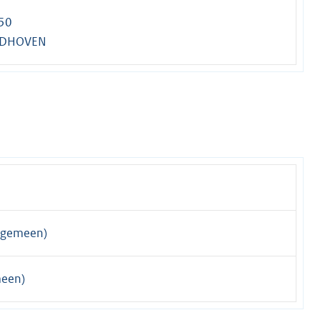
50
NDHOVEN
lgemeen)
meen)