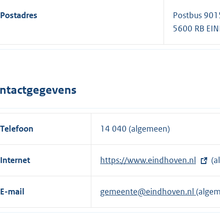
Postadres
Postbus 901
5600 RB EI
ntactgegevens
Telefoon
14 040 (algemeen)
Internet
E
https://www.eindhoven.nl
(a
x
t
E-mail
gemeente@eindhoven.nl
(alge
e
r