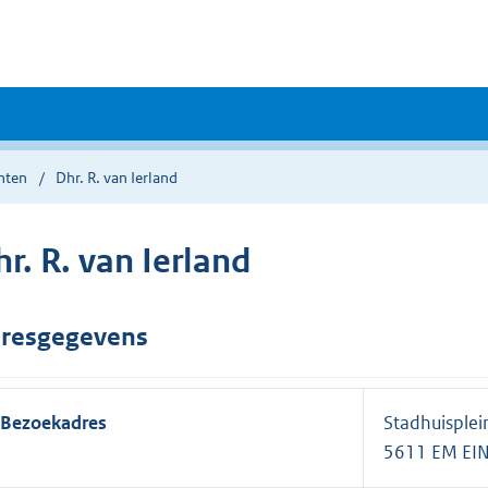
nten
Dhr. R. van Ierland
r. R. van Ierland
resgegevens
Bezoekadres
Stadhuisplei
5611 EM E