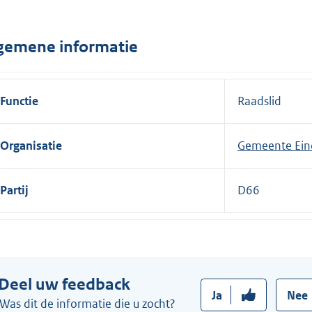
n
e
gemene informatie
l
i
n
Functie
Raadslid
k
:
Organisatie
Gemeente Ei
Partij
D66
Deel uw feedback
Ja
Nee
Was dit de informatie die u zocht?