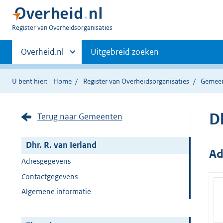
U
Register van Overheidsorganisaties
bent
Primaire
nu
Andere
Overheid.nl
Uitgebreid zoeken
hier:
sites
navigatie
binnen
U bent hier:
Home
Register van Overheidsorganisaties
Gemee
Dh
Terug naar Gemeenten
Dhr. R. van Ierland
Ad
Adresgegevens
Contactgegevens
Algemene informatie