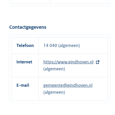
Contactgegevens
Telefoon
14 040 (algemeen)
Internet
E
https://www.eindhoven.nl
x
(algemeen)
t
e
E-mail
gemeente@eindhoven.nl
r
(algemeen)
n
e
l