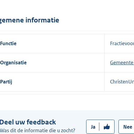
n
e
gemene informatie
l
i
n
Functie
Fractievoor
k
:
Organisatie
Gemeente 
Partij
ChristenUn
Deel uw feedback
Ja
Nee
Was dit de informatie die u zocht?