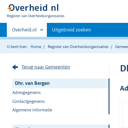
U
Register van Overheidsorganisaties
bent
Primaire
nu
Andere
Overheid.nl
Uitgebreid zoeken
hier:
sites
navigatie
binnen
U bent hier:
Home
Register van Overheidsorganisaties
Gemee
D
Terug naar Gemeenten
Dhr. van Bergen
Ad
Adresgegevens
Contactgegevens
Algemene informatie