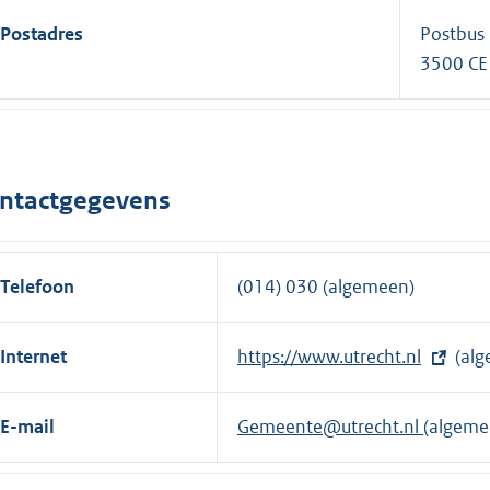
Postadres
Postbus
3500 CE
ntactgegevens
Telefoon
(014) 030 (algemeen)
Internet
E
https://www.utrecht.nl
(alg
x
t
E-mail
Gemeente@utrecht.nl
(algeme
e
r