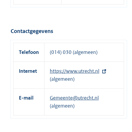
Contactgegevens
Telefoon
(014) 030 (algemeen)
Internet
E
https://www.utrecht.nl
x
(algemeen)
t
e
E-mail
Gemeente@utrecht.nl
r
(algemeen)
n
e
l