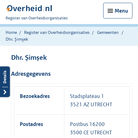
Menu
U
Register van Overheidsorganisaties
bent
nu
Home
Register van Overheidsorganisaties
Gemeenten
hier:
Dhr. Şimşek
Dhr. Şimşek
Adresgegevens
Bezoekadres
Stadsplateau 1
3521 AZ UTRECHT
Postadres
Postbus 16200
3500 CE UTRECHT