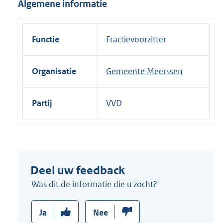
Algemene informatie
i
n
k
Functie
Fractievoorzitter
:
Organisatie
Gemeente Meerssen
Partij
VVD
Deel uw feedback
Was dit de informatie die u zocht?
Ja
Nee