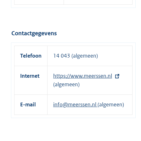
Contactgegevens
Telefoon
14 043 (algemeen)
Internet
E
https://www.meerssen.nl
x
(algemeen)
t
e
E-mail
info@meerssen.nl
(algemeen)
r
n
e
l