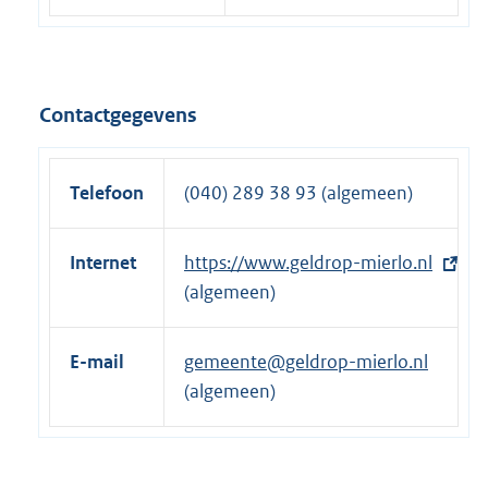
Contactgegevens
Telefoon
(040) 289 38 93 (algemeen)
Internet
E
https://www.geldrop-mierlo.nl
x
(algemeen)
t
e
E-mail
gemeente@geldrop-mierlo.nl
r
(algemeen)
n
e
l