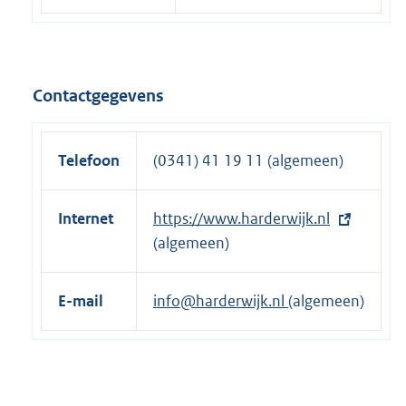
Contactgegevens
Telefoon
(0341) 41 19 11 (algemeen)
Internet
E
https://www.harderwijk.nl
x
(algemeen)
t
e
E-mail
info@harderwijk.nl
(algemeen)
r
n
e
l