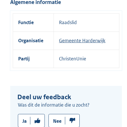
Algemene informatie
i
n
k
Functie
Raadslid
:
Organisatie
Gemeente Harderwijk
Partij
ChristenUnie
Deel uw feedback
Was dit de informatie die u zocht?
Ja
Nee