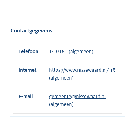
Contactgegevens
Telefoon
14 0181 (algemeen)
Internet
E
https://www.nissewaard.nl/
x
(algemeen)
t
e
E-mail
gemeente@nissewaard.nl
r
(algemeen)
n
e
l