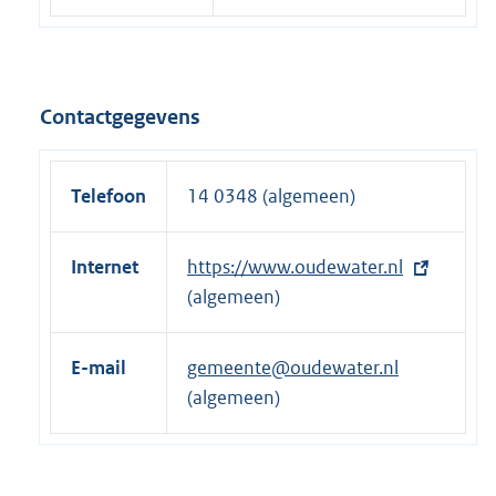
Contactgegevens
Telefoon
14 0348 (algemeen)
Internet
E
https://www.oudewater.nl
x
(algemeen)
t
e
E-mail
gemeente@oudewater.nl
r
(algemeen)
n
e
l