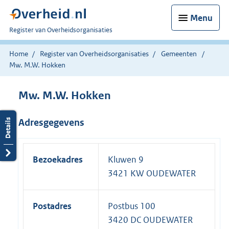
Menu
U
Register van Overheidsorganisaties
bent
nu
Home
Register van Overheidsorganisaties
Gemeenten
hier:
Mw. M.W. Hokken
Mw. M.W. Hokken
Adresgegevens
Bezoekadres
Kluwen 9
3421 KW OUDEWATER
Postadres
Postbus 100
3420 DC OUDEWATER