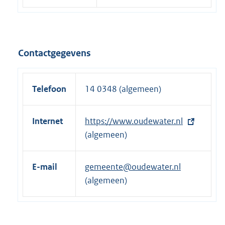
Contactgegevens
Telefoon
14 0348 (algemeen)
Internet
E
https://www.oudewater.nl
x
(algemeen)
t
e
E-mail
gemeente@oudewater.nl
r
(algemeen)
n
e
l