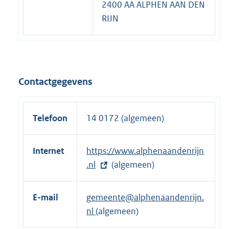
2400 AA ALPHEN AAN DEN
RIJN
Contactgegevens
Telefoon
14 0172 (algemeen)
Internet
E
https://www.alphenaandenrijn
x
.nl
(algemeen)
t
e
E-mail
gemeente@alphenaandenrijn.
r
nl
(algemeen)
n