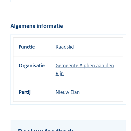
e
l
i
Algemene informatie
n
k
:
Functie
Raadslid
Organisatie
Gemeente Alphen aan den
Rijn
Partij
Nieuw Elan