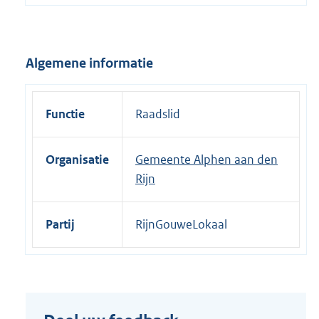
e
l
i
Algemene informatie
n
k
:
Functie
Raadslid
Organisatie
Gemeente Alphen aan den
Rijn
Partij
RijnGouweLokaal