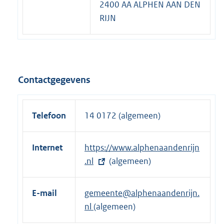
2400 AA ALPHEN AAN DEN
RIJN
Contactgegevens
Telefoon
14 0172 (algemeen)
Internet
E
https://www.alphenaandenrijn
x
.nl
(algemeen)
t
e
E-mail
gemeente@alphenaandenrijn.
r
nl
(algemeen)
n