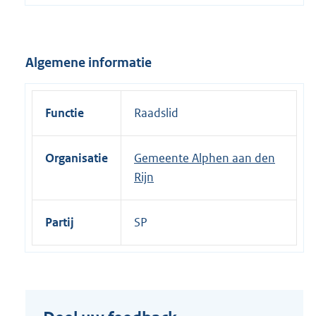
e
l
i
Algemene informatie
n
k
:
Functie
Raadslid
Organisatie
Gemeente Alphen aan den
Rijn
Partij
SP