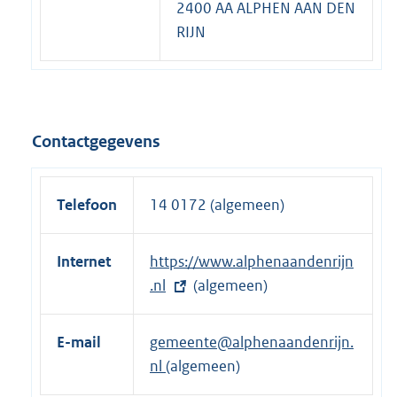
2400 AA ALPHEN AAN DEN
RIJN
Contactgegevens
Telefoon
14 0172 (algemeen)
Internet
E
https://www.alphenaandenrijn
x
.nl
(algemeen)
t
e
E-mail
gemeente@alphenaandenrijn.
r
nl
(algemeen)
n