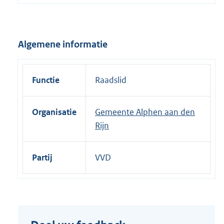
e
l
i
Algemene informatie
n
k
:
Functie
Raadslid
Organisatie
Gemeente Alphen aan den
Rijn
Partij
VVD