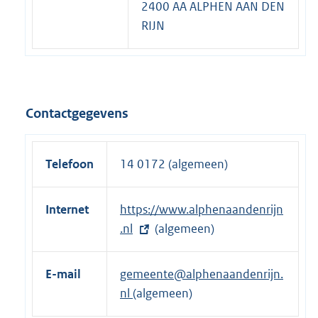
2400 AA ALPHEN AAN DEN
RIJN
Contactgegevens
Telefoon
14 0172 (algemeen)
Internet
E
https://www.alphenaandenrijn
x
.nl
(algemeen)
t
e
E-mail
gemeente@alphenaandenrijn.
r
nl
(algemeen)
n