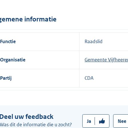
n
e
gemene informatie
l
i
n
Functie
Raadslid
k
:
Organisatie
Gemeente Vijfheere
Partij
CDA
Deel uw feedback
Ja
Nee
Was dit de informatie die u zocht?