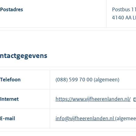
Postadres
Postbus 1
4140 AA 
ntactgegevens
Telefoon
(088) 599 70 00 (algemeen)
Internet
E
https://www.vijfheerenlanden.nl/
x
t
E-mail
info@vijfheerenlanden.nl
(algemee
e
r