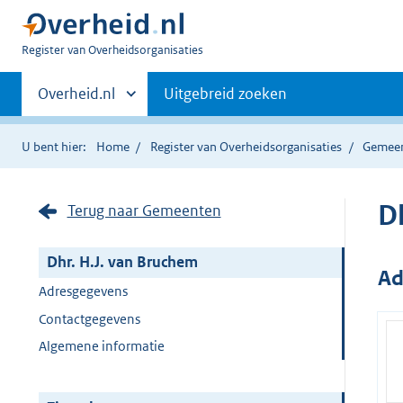
U
Register van Overheidsorganisaties
bent
Primaire
nu
Andere
Overheid.nl
Uitgebreid zoeken
hier:
sites
navigatie
binnen
U bent hier:
Home
Register van Overheidsorganisaties
Gemee
D
Terug naar Gemeenten
Dhr. H.J. van Bruchem
Ad
Adresgegevens
Contactgegevens
Algemene informatie