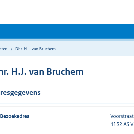
nten
Dhr. H.J. van Bruchem
hr. H.J. van Bruchem
resgegevens
Bezoekadres
Voorstraat
4132 AS 