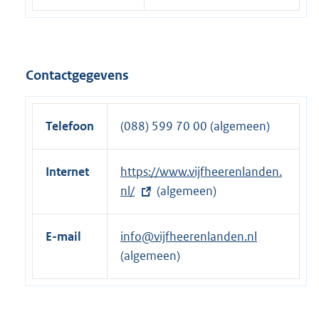
Contactgegevens
Telefoon
(088) 599 70 00 (algemeen)
Internet
E
https://www.vijfheerenlanden.
x
nl/
(algemeen)
t
e
E-mail
info@vijfheerenlanden.nl
r
(algemeen)
n
e
l