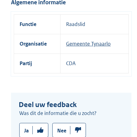
Algemene informatie
i
n
k
Functie
Raadslid
:
Organisatie
Gemeente Tynaarlo
Partij
CDA
Deel uw feedback
Was dit de informatie die u zocht?
Ja
Nee