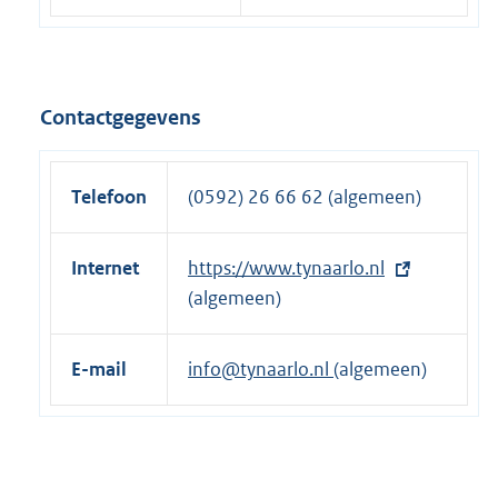
Contactgegevens
Telefoon
(0592) 26 66 62 (algemeen)
Internet
E
https://www.tynaarlo.nl
x
(algemeen)
t
e
E-mail
info@tynaarlo.nl
(algemeen)
r
n
e
l