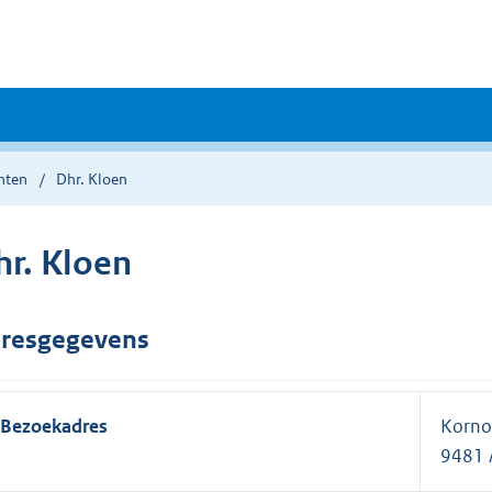
nten
Dhr. Kloen
hr. Kloen
resgegevens
Bezoekadres
Kornoe
9481 