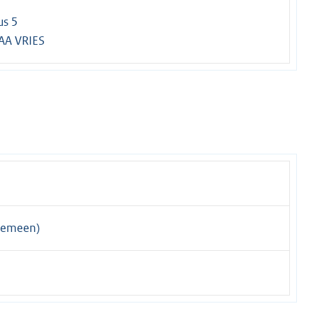
us 5
AA VRIES
gemeen)