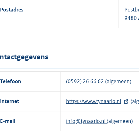
Postadres
Postb
9480 
ntactgegevens
Telefoon
(0592) 26 66 62 (algemeen)
Internet
E
https://www.tynaarlo.nl
(al
x
t
E-mail
info@tynaarlo.nl
(algemeen)
e
r