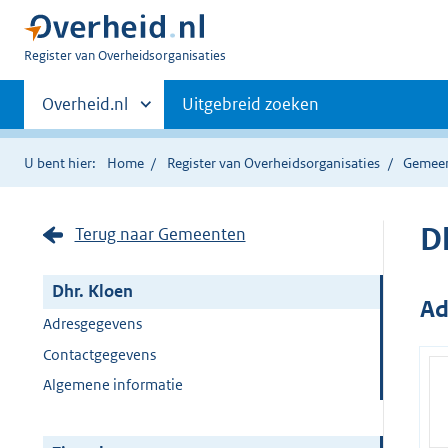
U
Register van Overheidsorganisaties
bent
Primaire
nu
Andere
Overheid.nl
Uitgebreid zoeken
hier:
sites
navigatie
binnen
U bent hier:
Home
Register van Overheidsorganisaties
Gemee
D
Terug naar Gemeenten
Dhr. Kloen
Ad
Adresgegevens
Contactgegevens
Algemene informatie