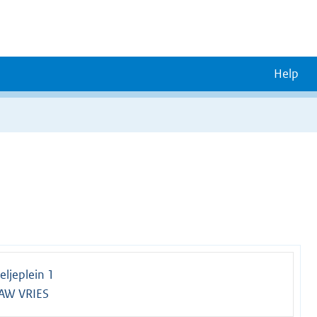
Help
ljeplein 1
AW VRIES