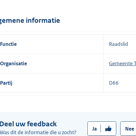
n
e
gemene informatie
l
i
n
Functie
Raadslid
k
:
Organisatie
Gemeente T
Partij
D66
Deel uw feedback
Ja
Nee
Was dit de informatie die u zocht?