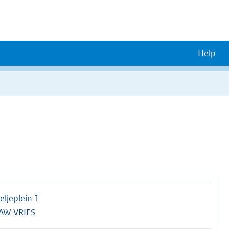
Help
ljeplein 1
AW VRIES