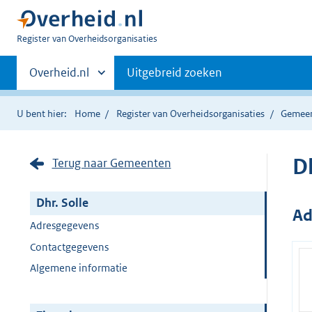
U
Register van Overheidsorganisaties
bent
Primaire
nu
Andere
Overheid.nl
Uitgebreid zoeken
hier:
sites
navigatie
binnen
U bent hier:
Home
Register van Overheidsorganisaties
Gemee
Dh
Terug naar Gemeenten
Dhr. Solle
Ad
Adresgegevens
Contactgegevens
Algemene informatie