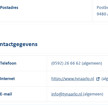
Postadres
Postb
9480 
ntactgegevens
Telefoon
(0592) 26 66 62 (algemeen)
Internet
E
https://www.tynaarlo.nl
(al
x
t
E-mail
info@tynaarlo.nl
(algemeen)
e
r