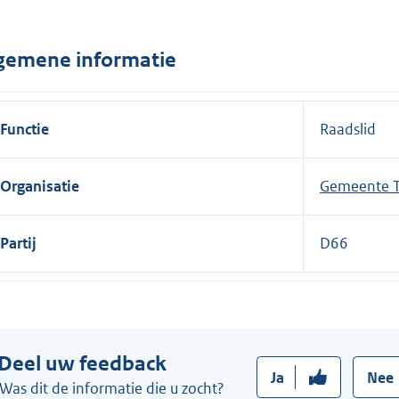
n
e
gemene informatie
l
i
n
Functie
Raadslid
k
:
Organisatie
Gemeente T
Partij
D66
Deel uw feedback
Ja
Nee
Was dit de informatie die u zocht?