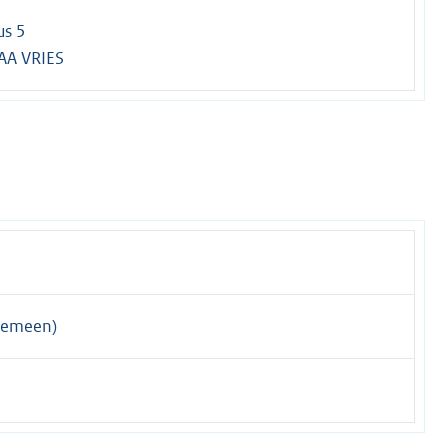
us 5
AA VRIES
gemeen)