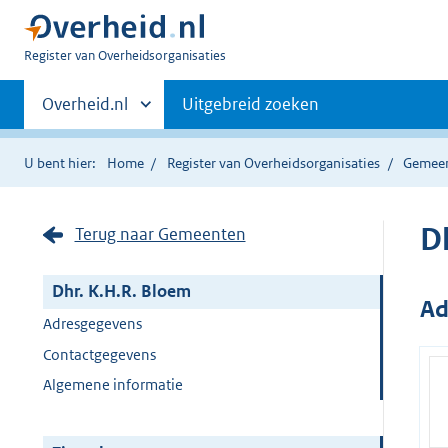
U
Register van Overheidsorganisaties
bent
Primaire
nu
Andere
Overheid.nl
Uitgebreid zoeken
hier:
sites
navigatie
binnen
U bent hier:
Home
Register van Overheidsorganisaties
Gemee
D
Terug naar Gemeenten
Dhr. K.H.R. Bloem
Ad
Adresgegevens
Contactgegevens
Algemene informatie