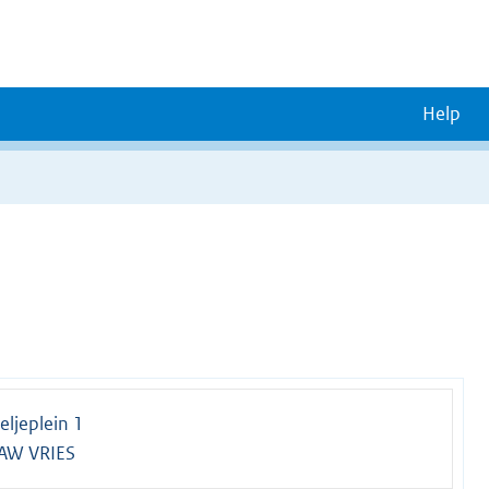
Help
ljeplein 1
AW VRIES