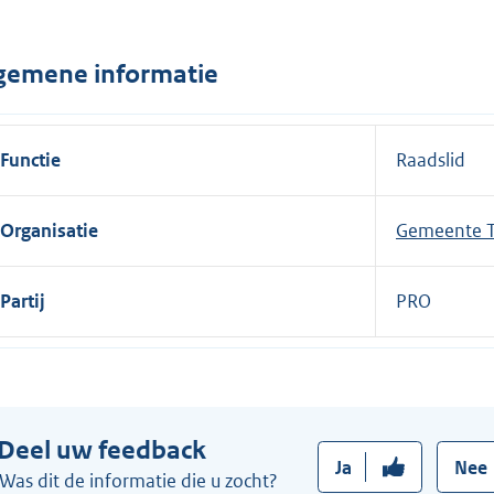
n
e
gemene informatie
l
i
n
Functie
Raadslid
k
:
Organisatie
Gemeente T
Partij
PRO
Deel uw feedback
Ja
Nee
Was dit de informatie die u zocht?