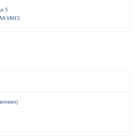
us 5
AA VRIES
gemeen)