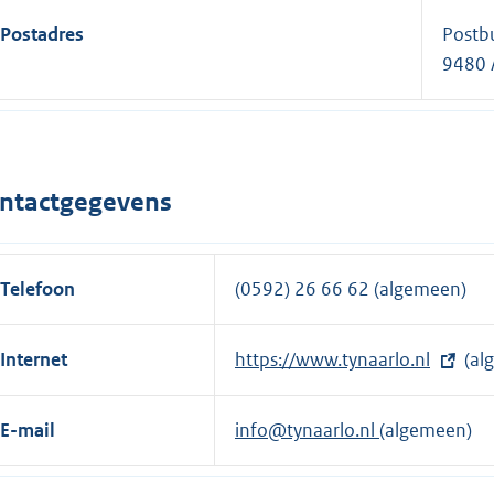
Postadres
Postb
9480 
ntactgegevens
Telefoon
(0592) 26 66 62 (algemeen)
Internet
E
https://www.tynaarlo.nl
(al
x
t
E-mail
info@tynaarlo.nl
(algemeen)
e
r