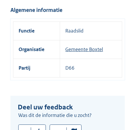
i
Algemene informatie
n
k
:
Functie
Raadslid
Organisatie
Gemeente Boxtel
Partij
D66
Deel uw feedback
Was dit de informatie die u zocht?