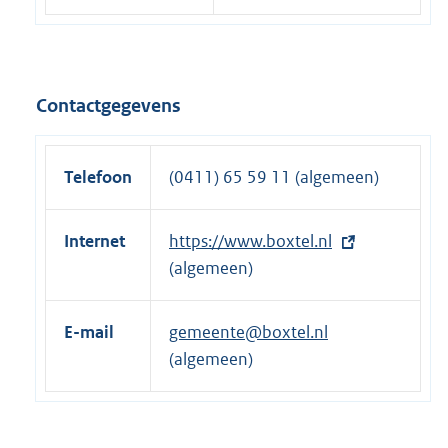
Contactgegevens
Telefoon
(0411) 65 59 11 (algemeen)
Internet
E
https://www.boxtel.nl
x
(algemeen)
t
e
E-mail
gemeente@boxtel.nl
r
(algemeen)
n
e
l