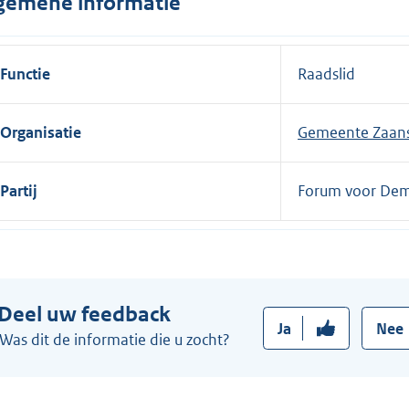
gemene informatie
n
e
l
Functie
Raadslid
i
n
Organisatie
Gemeente Zaan
k
:
Partij
Forum voor Dem
Deel uw feedback
Ja
Nee
Was dit de informatie die u zocht?