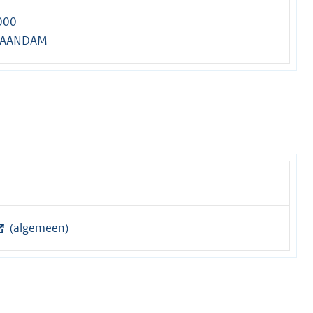
000
ZAANDAM
(algemeen)