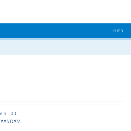
Help
lein 100
 ZAANDAM