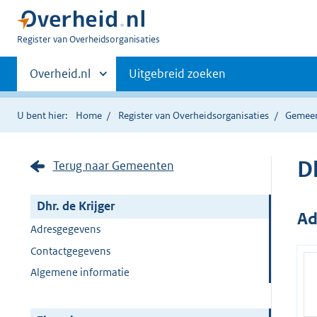
U
Register van Overheidsorganisaties
bent
Primaire
nu
Andere
Overheid.nl
Uitgebreid zoeken
hier:
sites
navigatie
binnen
U bent hier:
Home
Register van Overheidsorganisaties
Gemee
Dh
Terug naar Gemeenten
Dhr. de Krijger
Ad
Adresgegevens
Contactgegevens
Algemene informatie