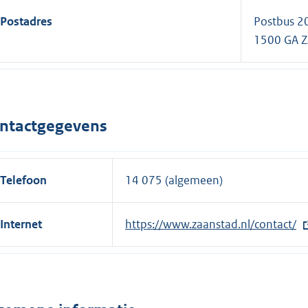
Postadres
Postbus 2
1500 GA 
ntactgegevens
Telefoon
14 075 (algemeen)
Internet
E
https://www.zaanstad.nl/contact/
x
t
e
r