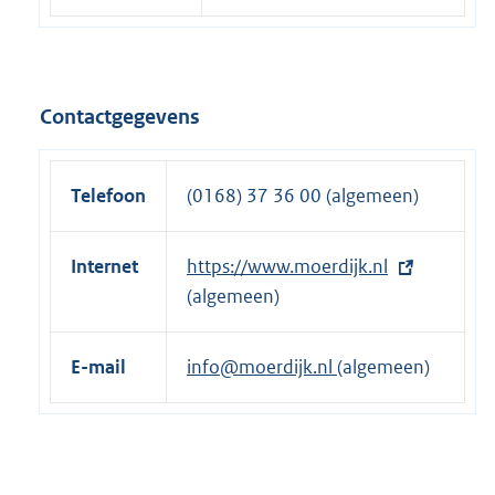
Contactgegevens
Telefoon
(0168) 37 36 00 (algemeen)
Internet
E
https://www.moerdijk.nl
x
(algemeen)
t
e
E-mail
info@moerdijk.nl
(algemeen)
r
n
e
l