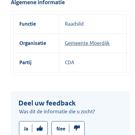
Algemene informatie
i
n
k
Functie
Raadslid
:
Organisatie
Gemeente Moerdijk
Partij
CDA
Deel uw feedback
Was dit de informatie die u zocht?
Ja
Nee