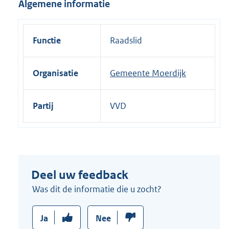
Algemene informatie
i
n
k
Functie
Raadslid
:
Organisatie
Gemeente Moerdijk
Partij
VVD
Deel uw feedback
Was dit de informatie die u zocht?
Ja
Nee