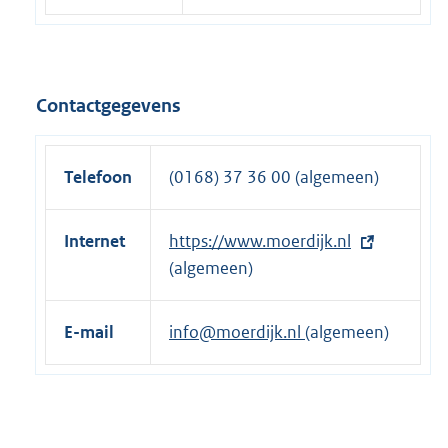
Contactgegevens
Telefoon
(0168) 37 36 00 (algemeen)
Internet
E
https://www.moerdijk.nl
x
(algemeen)
t
e
E-mail
info@moerdijk.nl
(algemeen)
r
n
e
l