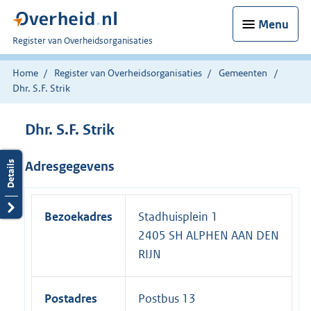
Menu
U
Register van Overheidsorganisaties
bent
nu
Home
Register van Overheidsorganisaties
Gemeenten
hier:
Dhr. S.F. Strik
Dhr. S.F. Strik
Adresgegevens
Bezoekadres
Stadhuisplein 1
2405 SH ALPHEN AAN DEN
RIJN
Postadres
Postbus 13