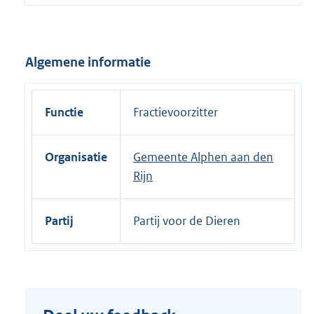
e
l
i
Algemene informatie
n
k
:
Functie
Fractievoorzitter
Organisatie
Gemeente Alphen aan den
Rijn
Partij
Partij voor de Dieren