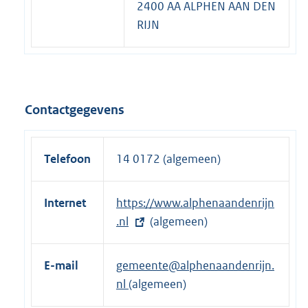
2400 AA ALPHEN AAN DEN
RIJN
Contactgegevens
Telefoon
14 0172 (algemeen)
Internet
E
https://www.alphenaandenrijn
x
.nl
(algemeen)
t
e
E-mail
gemeente@alphenaandenrijn.
r
nl
(algemeen)
n