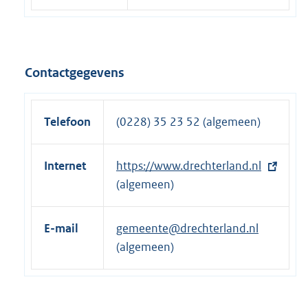
Contactgegevens
Telefoon
(0228) 35 23 52 (algemeen)
Internet
E
https://www.drechterland.nl
x
(algemeen)
t
e
E-mail
gemeente@drechterland.nl
r
(algemeen)
n
e
l