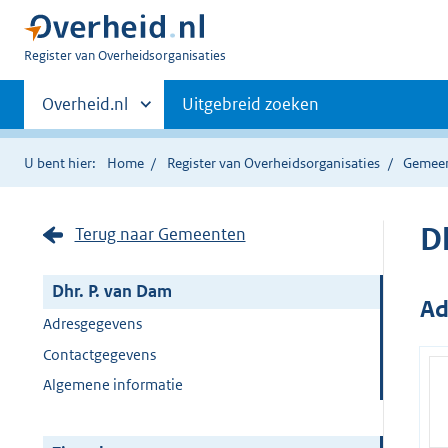
U
Register van Overheidsorganisaties
bent
Primaire
nu
Andere
Overheid.nl
Uitgebreid zoeken
hier:
sites
navigatie
binnen
U bent hier:
Home
Register van Overheidsorganisaties
Gemee
D
Terug naar Gemeenten
Dhr. P. van Dam
Ad
Adresgegevens
Contactgegevens
Algemene informatie