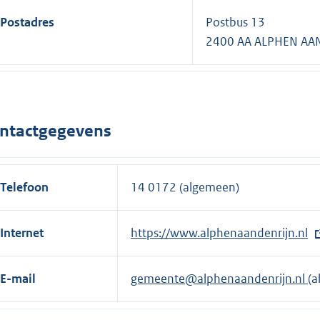
Postadres
Postbus 13
2400 AA ALPHEN AAN
ntactgegevens
Telefoon
14 0172 (algemeen)
Internet
E
https://www.alphenaandenrijn.nl
x
t
E-mail
gemeente@alphenaandenrijn.nl
(a
e
r