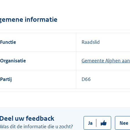
n
e
gemene informatie
l
i
n
Functie
Raadslid
k
:
Organisatie
Gemeente Alphen aan 
Partij
D66
Deel uw feedback
Ja
Nee
Was dit de informatie die u zocht?