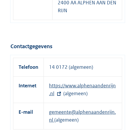
2400 AA ALPHEN AAN DEN
RIJN
Contactgegevens
Telefoon
14 0172 (algemeen)
Internet
E
https://www.alphenaandenrijn
x
.nl
(algemeen)
t
e
E-mail
gemeente@alphenaandenrijn.
r
nl
(algemeen)
n