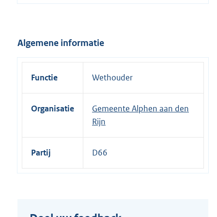
e
l
i
Algemene informatie
n
k
:
Functie
Wethouder
Organisatie
Gemeente Alphen aan den
Rijn
Partij
D66