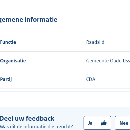
n
e
gemene informatie
l
i
n
Functie
Raadslid
k
:
Organisatie
Gemeente Oude IJss
Partij
CDA
Deel uw feedback
Ja
Nee
Was dit de informatie die u zocht?