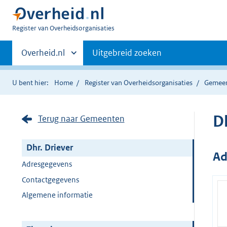
U
Register van Overheidsorganisaties
bent
Primaire
nu
Andere
Overheid.nl
Uitgebreid zoeken
hier:
sites
navigatie
binnen
U bent hier:
Home
Register van Overheidsorganisaties
Gemee
Dh
Terug naar Gemeenten
Dhr. Driever
Ad
Adresgegevens
Contactgegevens
Algemene informatie