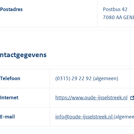
Postadres
Postbus 42
7080 AA GE
ntactgegevens
Telefoon
(0315) 29 22 92 (algemeen)
Internet
E
https://www.oude-ijsselstreek.nl
x
t
E-mail
info@oude-ijsselstreek.nl
(algemee
e
r