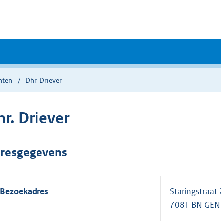
nten
Dhr. Driever
r. Driever
resgegevens
Bezoekadres
Staringstraat
7081 BN GE