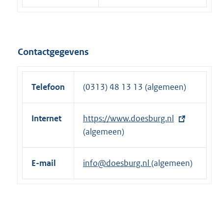
Contactgegevens
Telefoon
(0313) 48 13 13 (algemeen)
Internet
E
https://www.doesburg.nl
x
(algemeen)
t
e
E-mail
info@doesburg.nl
(algemeen)
r
n
e
l