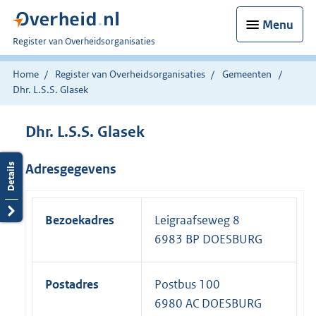
Menu
U
Register van Overheidsorganisaties
bent
nu
Home
Register van Overheidsorganisaties
Gemeenten
hier:
Dhr. L.S.S. Glasek
Dhr. L.S.S. Glasek
Adresgegevens
Bezoekadres
Leigraafseweg 8
6983 BP DOESBURG
Postadres
Postbus 100
6980 AC DOESBURG