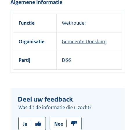
Algemene informatie
i
n
k
Functie
Wethouder
:
Organisatie
Gemeente Doesburg
Partij
D66
Deel uw feedback
Was dit de informatie die u zocht?
Ja
Nee