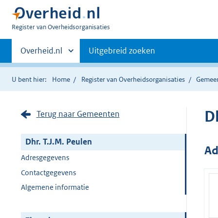
U
Register van Overheidsorganisaties
bent
Primaire
nu
Andere
Overheid.nl
Uitgebreid zoeken
hier:
sites
navigatie
binnen
U bent hier:
Home
Register van Overheidsorganisaties
Gemee
Dh
Terug naar Gemeenten
Dhr. T.J.M. Peulen
Ad
Adresgegevens
Contactgegevens
Algemene informatie