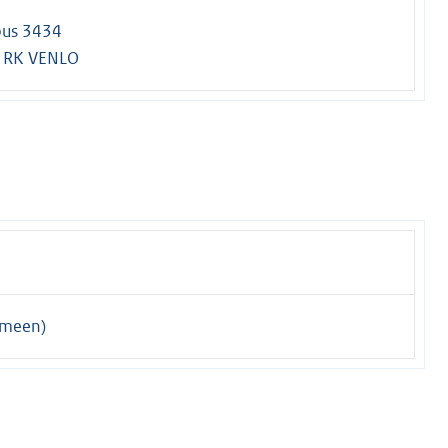
bus 3434
 RK VENLO
emeen)