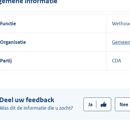
gemene informatie
n
e
l
Functie
Wethou
i
n
Organisatie
Gemeent
k
:
Partij
CDA
Deel uw feedback
Ja
Nee
Was dit de informatie die u zocht?