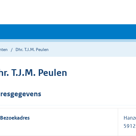
nten
Dhr. T.J.M. Peulen
r. T.J.M. Peulen
resgegevens
Bezoekadres
Hanze
5912