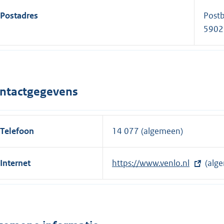
Postadres
Post
5902
ntactgegevens
Telefoon
14 077 (algemeen)
Internet
E
https://www.venlo.nl
(alg
x
t
e
r