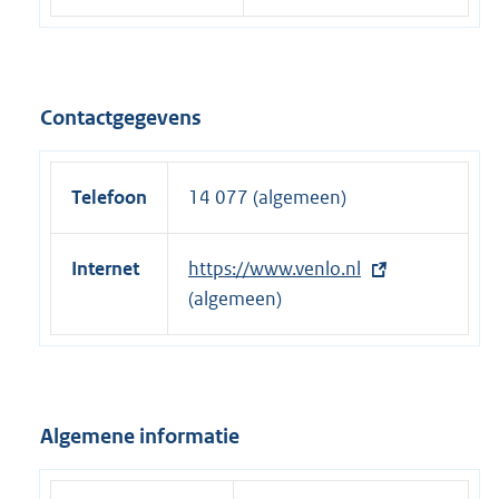
Contactgegevens
Telefoon
14 077 (algemeen)
Internet
E
https://www.venlo.nl
x
(algemeen)
t
e
r
n
Algemene informatie
e
l