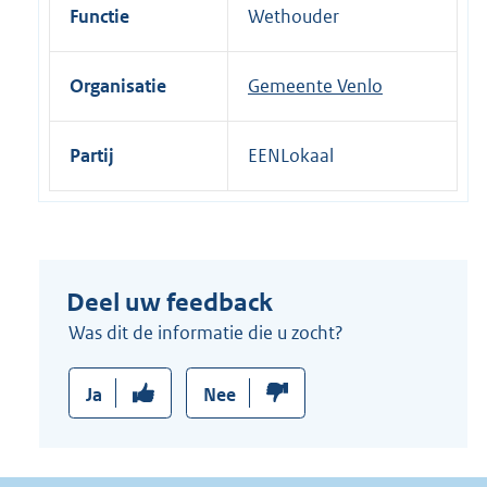
i
Functie
Wethouder
n
k
Organisatie
Gemeente Venlo
:
Partij
EENLokaal
Deel uw feedback
Was dit de informatie die u zocht?
Ja
Nee