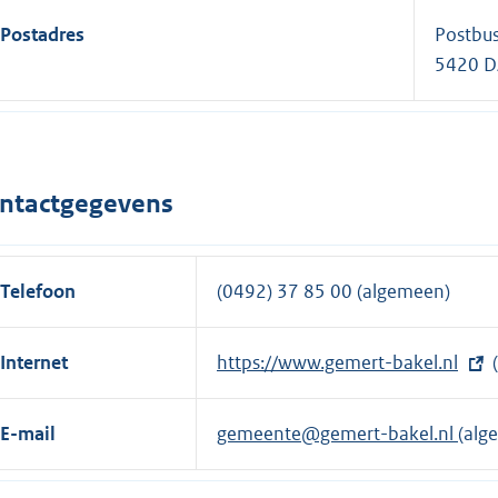
Postadres
Postbu
5420 D
ntactgegevens
Telefoon
(0492) 37 85 00 (algemeen)
Internet
E
https://www.gemert-bakel.nl
(
x
t
E-mail
gemeente@gemert-bakel.nl
(alg
e
r