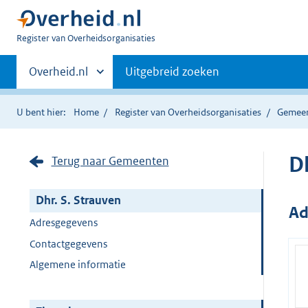
U
Register van Overheidsorganisaties
bent
Primaire
nu
Andere
Overheid.nl
Uitgebreid zoeken
hier:
sites
navigatie
binnen
U bent hier:
Home
Register van Overheidsorganisaties
Gemee
Dh
Terug naar Gemeenten
Dhr. S. Strauven
Ad
Adresgegevens
Contactgegevens
Algemene informatie