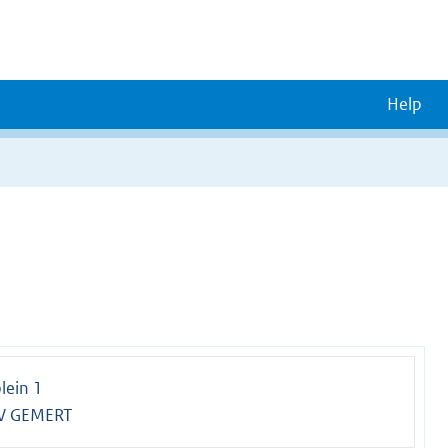
Help
lein 1
V GEMERT