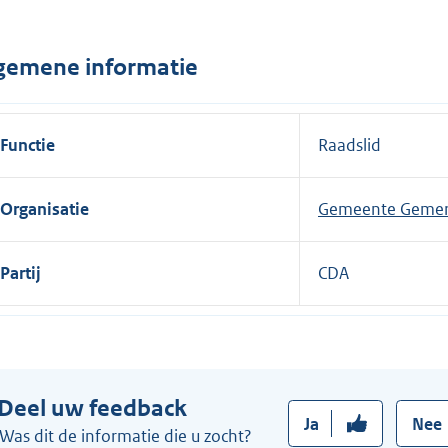
n
e
gemene informatie
l
i
n
Functie
Raadslid
k
:
Organisatie
Gemeente Gemer
Partij
CDA
Deel uw feedback
Ja
Nee
Was dit de informatie die u zocht?