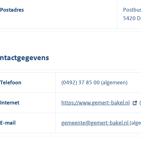
Postadres
Postbu
5420 D
ntactgegevens
Telefoon
(0492) 37 85 00 (algemeen)
Internet
E
https://www.gemert-bakel.nl
(
x
t
E-mail
gemeente@gemert-bakel.nl
(alg
e
r