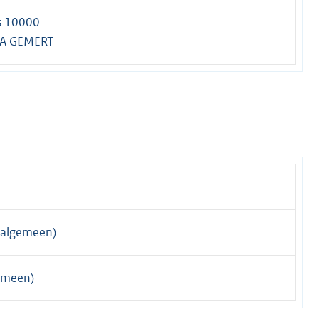
s 10000
A GEMERT
algemeen)
emeen)