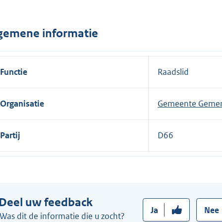
n
e
gemene informatie
l
i
n
Functie
Raadslid
k
:
Organisatie
Gemeente Gemer
Partij
D66
Deel uw feedback
Ja
Nee
Was dit de informatie die u zocht?