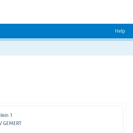
Help
lein 1
V GEMERT