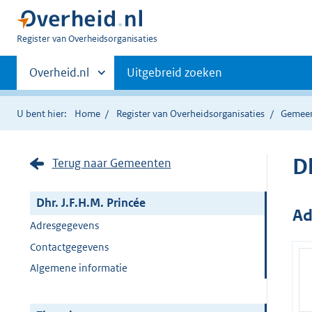
U
Register van Overheidsorganisaties
bent
Primaire
nu
Andere
Overheid.nl
Uitgebreid zoeken
hier:
sites
navigatie
binnen
U bent hier:
Home
Register van Overheidsorganisaties
Gemee
Dh
Terug naar Gemeenten
Dhr. J.F.H.M. Princée
Ad
Adresgegevens
Contactgegevens
Algemene informatie