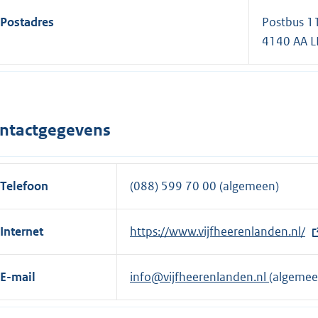
Postadres
Postbus 1
4140 AA 
ntactgegevens
Telefoon
(088) 599 70 00 (algemeen)
Internet
E
https://www.vijfheerenlanden.nl/
x
t
E-mail
info@vijfheerenlanden.nl
(algemee
e
r