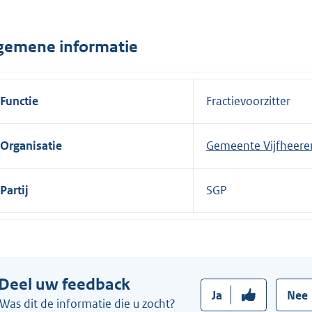
n
e
gemene informatie
l
i
n
Functie
Fractievoorzitter
k
:
Organisatie
Gemeente Vijfheere
Partij
SGP
Deel uw feedback
Ja
Nee
Was dit de informatie die u zocht?