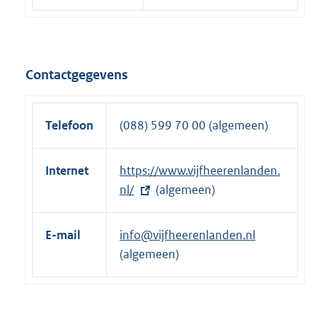
Contactgegevens
Telefoon
(088) 599 70 00 (algemeen)
Internet
E
https://www.vijfheerenlanden.
x
nl/
(algemeen)
t
e
E-mail
info@vijfheerenlanden.nl
r
(algemeen)
n
e
l