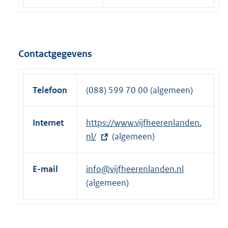
Contactgegevens
Telefoon
(088) 599 70 00 (algemeen)
Internet
E
https://www.vijfheerenlanden.
x
nl/
(algemeen)
t
e
E-mail
info@vijfheerenlanden.nl
r
(algemeen)
n
e
l