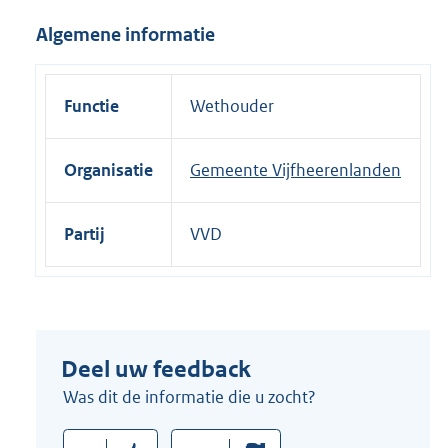
i
Algemene informatie
n
k
:
Functie
Wethouder
Organisatie
Gemeente Vijfheerenlanden
Partij
VVD
Deel uw feedback
Was dit de informatie die u zocht?