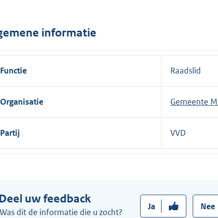
n
e
gemene informatie
l
i
n
Functie
Raadslid
k
:
Organisatie
Gemeente M
Partij
VVD
Deel uw feedback
Ja
Nee
Was dit de informatie die u zocht?