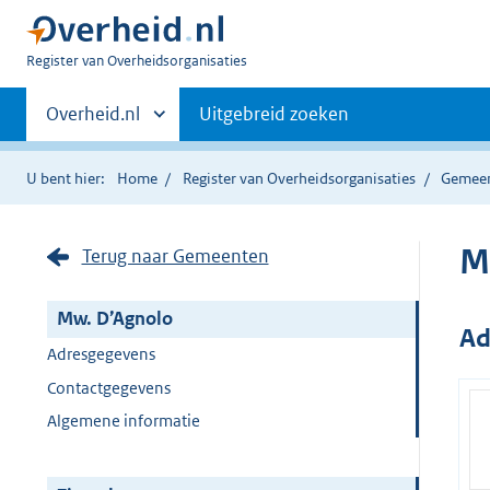
U
Register van Overheidsorganisaties
bent
Primaire
nu
Andere
Overheid.nl
Uitgebreid zoeken
hier:
sites
navigatie
binnen
U bent hier:
Home
Register van Overheidsorganisaties
Gemee
M
Terug naar Gemeenten
Mw. D’Agnolo
Ad
Adresgegevens
Contactgegevens
Algemene informatie