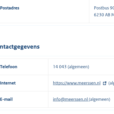
Postadres
Postbus 9
6230 AB 
ntactgegevens
Telefoon
14 043 (algemeen)
Internet
E
https://www.meerssen.nl
(a
x
t
E-mail
info@meerssen.nl
(algemeen)
e
r