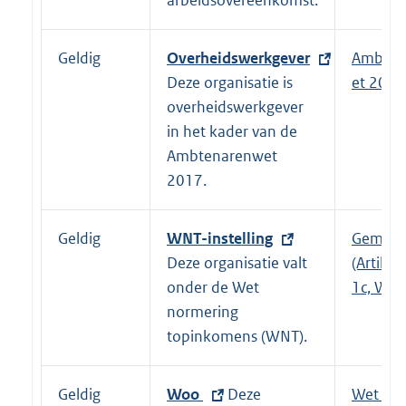
arbeidsovereenkomst.
e
r
n
Geldig
E
Overheidswerkgever
Ambten
e
x
Deze organisatie is
et 2017
l
t
overheidswerkgever
i
e
in het kader van de
n
r
Ambtenarenwet
k
n
2017.
:
e
l
Geldig
E
WNT-instelling
Gemeen
i
x
Deze organisatie valt
(Artikel 
n
t
onder de Wet
1c, WNT
k
e
normering
:
r
topinkomens (WNT).
n
e
Geldig
E
Woo
Deze
Wet op