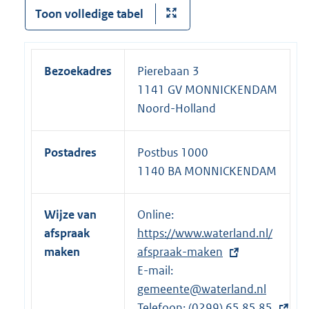
Toon volledige tabel
Bezoekadres
Pierebaan 3
1141 GV MONNICKENDAM
Noord-Holland
Postadres
Postbus 1000
1140 BA MONNICKENDAM
Wijze van
Online:
E
afspraak
https://www.waterland.nl/
x
maken
afspraak-maken
t
E-mail:
e
gemeente@waterland.nl
r
Telefoon:
n
E
(0299) 65 85 85