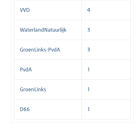
k
VVD
4
:
WaterlandNatuurlijk
3
GroenLinks-PvdA
3
PvdA
1
GroenLinks
1
D66
1