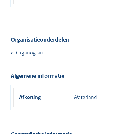
i
n
k
:
Organisatieonderdelen
Organogram
Algemene informatie
Afkorting
Waterland