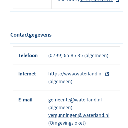
e
x
l
t
i
e
n
r
Contactgegevens
k
n
:
e
l
Telefoon
(0299) 65 85 85 (algemeen)
i
n
Internet
E
https://www.waterland.nl
k
x
(algemeen)
:
t
e
E-mail
gemeente@waterland.nl
r
(algemeen)
n
vergunningen@waterland.nl
e
(Omgevingsloket)
l