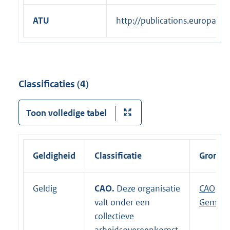
ATU
http://publications.europa.
Classificaties (4)
Toon volledige tabel
Geldigheid
Classificatie
Grondsl
Geldig
CAO.
Deze organisatie
E
CAO
valt onder een
x
Gemeen
collectieve
t