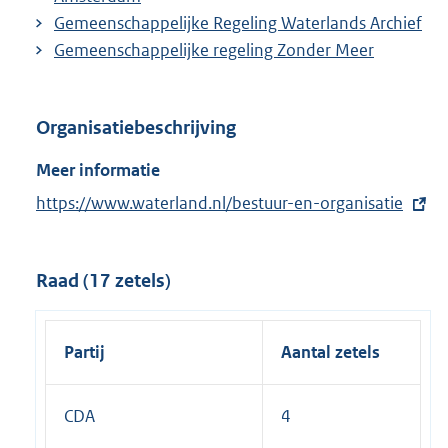
Gemeenschappelijke Regeling Waterlands Archief
Gemeenschappelijke regeling Zonder Meer
Organisatiebeschrijving
Meer informatie
E
https://www.waterland.nl/bestuur-en-organisatie
x
t
Raad (17 zetels)
e
r
n
Partij
Aantal zetels
e
l
CDA
4
i
n