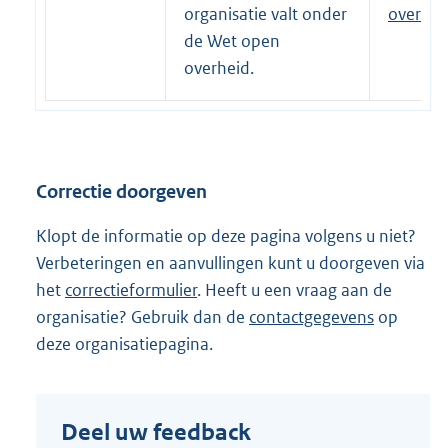
l
x
organisatie valt onder
overhei
i
t
de Wet open
n
e
overheid.
k
r
:
n
e
l
Correctie doorgeven
i
n
Klopt de informatie op deze pagina volgens u niet?
k
Verbeteringen en aanvullingen kunt u doorgeven via
:
het
correctieformulier
. Heeft u een vraag aan de
organisatie? Gebruik dan de
contactgegevens
op
deze organisatiepagina.
Deel uw feedback