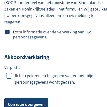
(KOOP -onderdeel van het ministerie van Binnenlandse
Zaken en Koninkrijksrelaties-) het formulier. Wij gebruike
uw persoonsgegevens alleen om op uw melding te
reageren.
T
Extra informatie over de verwerking van uw
o
persoonsgegevens.
o
n
m
Akkoordverklaring
e
e
r
Verplicht
v
Ik heb gelezen en begrepen wat er met mijn
a
persoonsgegevens wordt gedaan.
n
: