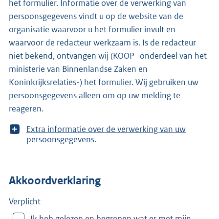
het formulier. Informatie over de verwerking van
persoonsgegevens vindt u op de website van de
organisatie waarvoor u het formulier invult en
waarvoor de redacteur werkzaam is. Is de redacteur
niet bekend, ontvangen wij (KOOP -onderdeel van het
ministerie van Binnenlandse Zaken en
Koninkrijksrelaties-) het formulier. Wij gebruiken uw
persoonsgegevens alleen om op uw melding te
reageren.
T
Extra informatie over de verwerking van uw
o
persoonsgegevens.
o
n
m
Akkoordverklaring
e
e
r
Verplicht
v
Ik heb gelezen en begrepen wat er met mijn