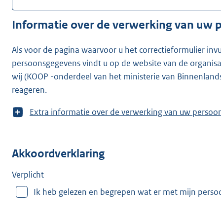
Informatie over de verwerking van uw
Als voor de pagina waarvoor u het correctieformulier inv
persoonsgegevens vindt u op de website van de organisatie waarvoor u he
wij (KOOP -onderdeel van het ministerie van Binnenland
reageren.
T
Extra informatie over de verwerking van uw
o
o
n
Akkoordverklaring
m
e
e
Verplicht
r
Ik heb gelezen en begrepen wat er met mijn pers
v
a
n