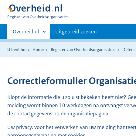
U
Register van Overheidsorganisaties
bent
Primaire
nu
Andere
Overheid.nl
Uitgebreid zoeken
hier:
sites
navigatie
binnen
U bent hier:
Home
Register van Overheidsorganisaties
Defens
Correctieformulier
Organisat
Klopt de informatie die u zojuist bekeken heeft niet? Ge
melding wordt binnen 10 werkdagen na ontvangst verw
de contactgegevens op de organisatiepagina.
Uw privacy: voor het verwerken van uw melding hanteert 
persoonsgegevens en met cookies.