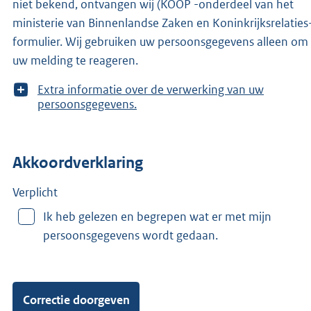
niet bekend, ontvangen wij (KOOP -onderdeel van het
ministerie van Binnenlandse Zaken en Koninkrijksrelaties-
formulier. Wij gebruiken uw persoonsgegevens alleen om
uw melding te reageren.
T
Extra informatie over de verwerking van uw
o
persoonsgegevens.
o
n
m
Akkoordverklaring
e
e
r
Verplicht
v
Ik heb gelezen en begrepen wat er met mijn
a
persoonsgegevens wordt gedaan.
n
: