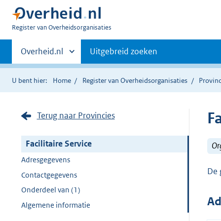
U
Register van Overheidsorganisaties
bent
Primaire
nu
Andere
Overheid.nl
Uitgebreid zoeken
hier:
sites
navigatie
binnen
U bent hier:
Home
Register van Overheidsorganisaties
Provinc
Fa
Terug naar Provincies
Facilitaire Service
Or
Adresgegevens
De 
Contactgegevens
Onderdeel van (1)
Ad
Algemene informatie