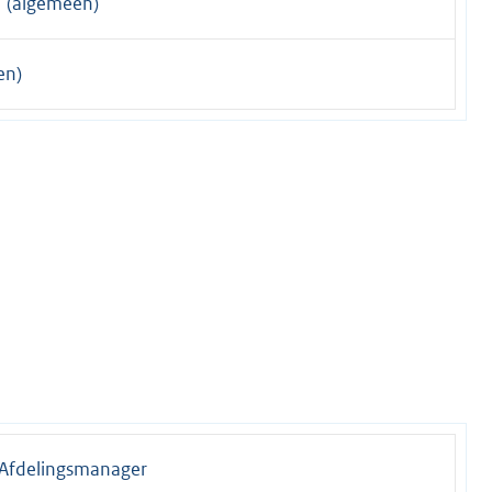
(algemeen)
en)
Afdelingsmanager