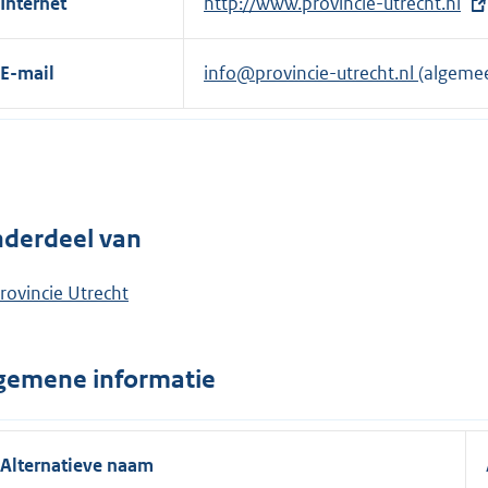
Internet
E
http://www.provincie-utrecht.nl
x
t
E-mail
info@provincie-utrecht.nl
(algeme
e
r
n
e
l
derdeel van
i
n
rovincie Utrecht
k
:
gemene informatie
Alternatieve naam