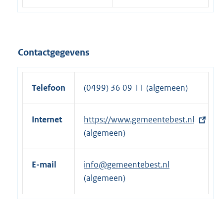
Contactgegevens
Telefoon
(0499) 36 09 11 (algemeen)
Internet
E
https://www.gemeentebest.nl
x
(algemeen)
t
e
E-mail
info@gemeentebest.nl
r
(algemeen)
n
e
l