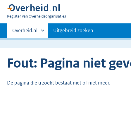
U
Register van Overheidsorganisaties
bent
Primaire
nu
Andere
Overheid.nl
Uitgebreid zoeken
hier:
sites
navigatie
binnen
Fout: Pagina niet ge
De pagina die u zoekt bestaat niet of niet meer.