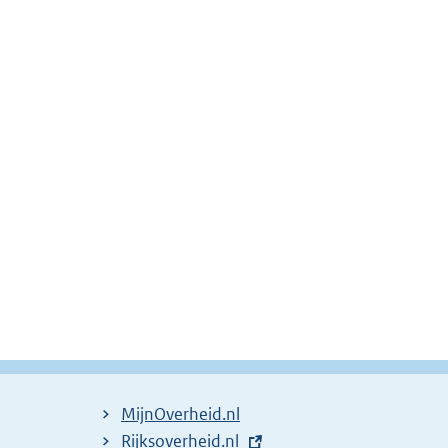
MijnOverheid.nl
E
Rijksoverheid.nl