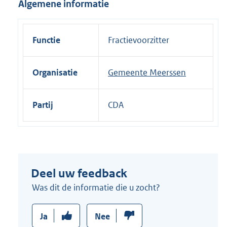
Algemene informatie
i
n
k
Functie
Fractievoorzitter
:
Organisatie
Gemeente Meerssen
Partij
CDA
Deel uw feedback
Was dit de informatie die u zocht?
Ja
Nee