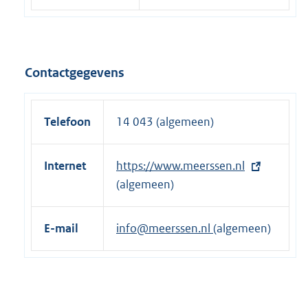
Contactgegevens
Telefoon
14 043 (algemeen)
Internet
E
https://www.meerssen.nl
x
(algemeen)
t
e
E-mail
info@meerssen.nl
(algemeen)
r
n
e
l