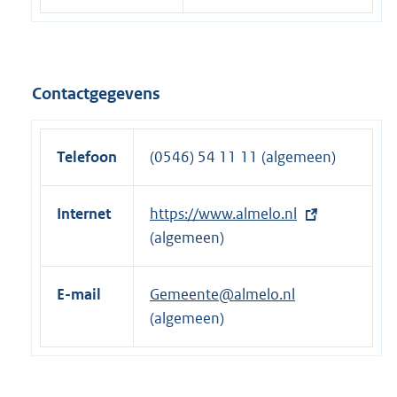
Contactgegevens
Telefoon
(0546) 54 11 11 (algemeen)
Internet
E
https://www.almelo.nl
x
(algemeen)
t
e
E-mail
Gemeente@almelo.nl
r
(algemeen)
n
e
l