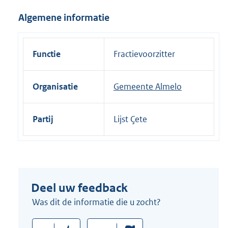
i
Algemene informatie
n
k
:
Functie
Fractievoorzitter
Organisatie
Gemeente Almelo
Partij
Lijst Çete
Deel uw feedback
Was dit de informatie die u zocht?