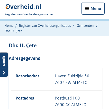
Menu
U
Register van Overheidsorganisaties
bent
nu
Home
Register van Overheidsorganisaties
Gemeenten
hier:
Dhr. U. Çete
Dhr. U. Çete
Adresgegevens
Bezoekadres
Haven Zuidzijde 30
7607 EW ALMELO
Postadres
Postbus 5100
7600 GC ALMELO