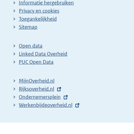
Informatie hergebruiken
Privacy en cookies
Toegankelijkheid
Sitemap
Open data
Linked Data Overheid
PUC Open Data
MijnOverheid.nl
E
Rijksoverheid.nl
x
E
Ondernemersplein
t
x
E
Werkenbijdeoverheid.nl
e
t
x
r
e
t
n
r
e