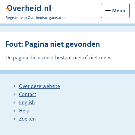
Menu
U
Register van Overheidsorganisaties
bent
nu
hier:
Fout: Pagina niet gevonden
De pagina die u zoekt bestaat niet of niet meer.
Over deze website
Contact
English
Help
Zoeken