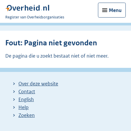
Menu
U
Register van Overheidsorganisaties
bent
nu
hier:
Fout: Pagina niet gevonden
De pagina die u zoekt bestaat niet of niet meer.
Over deze website
Contact
English
Help
Zoeken