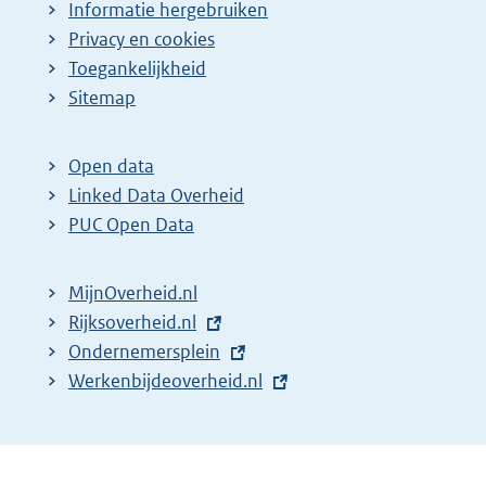
Informatie hergebruiken
Privacy en cookies
Toegankelijkheid
Sitemap
Open data
Linked Data Overheid
PUC Open Data
MijnOverheid.nl
E
Rijksoverheid.nl
x
E
Ondernemersplein
t
x
E
Werkenbijdeoverheid.nl
e
t
x
r
e
t
n
r
e